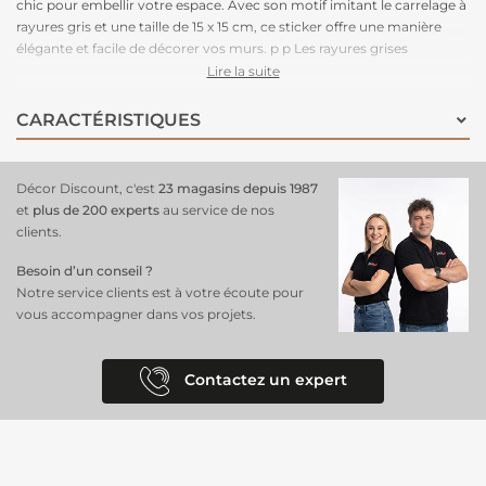
chic pour embellir votre espace. Avec son motif imitant le carrelage à
rayures gris et une taille de 15 x 15 cm, ce sticker offre une manière
élégante et facile de décorer vos murs. p p Les rayures grises
confèrent une touche de modernité et de sobriété à votre intérieur,
Lire la suite
créant une atmosphère à la fois chic et intemporelle.
CARACTÉRISTIQUES
Décor Discount, c'est
23 magasins depuis 1987
et
plus de 200 experts
au service de nos
clients.
Besoin d’un conseil ?
Notre service clients est à votre écoute pour
vous accompagner dans vos projets.
Contactez un expert