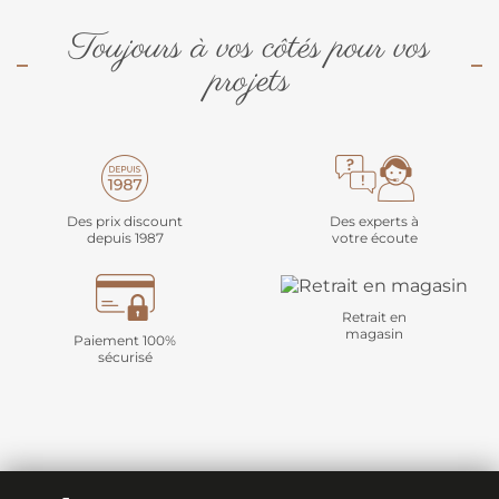
Toujours à vos côtés pour vos
projets
Des prix discount
Des experts à
depuis 1987
votre écoute
Retrait en
magasin
Paiement 100%
sécurisé