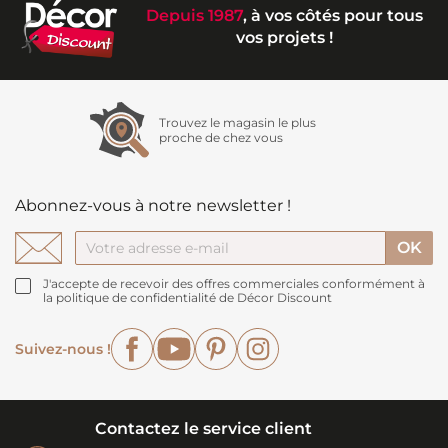
Depuis 1987
, à vos côtés pour tous
vos projets !
Trouvez le magasin le plus
proche de chez vous
Abonnez-vous à notre newsletter !
J'accepte de recevoir des offres commerciales conformément à
la politique de confidentialité de Décor Discount
Facebook
YouTube
Pinterest
Instagram
Suivez-nous !
Contactez le service client