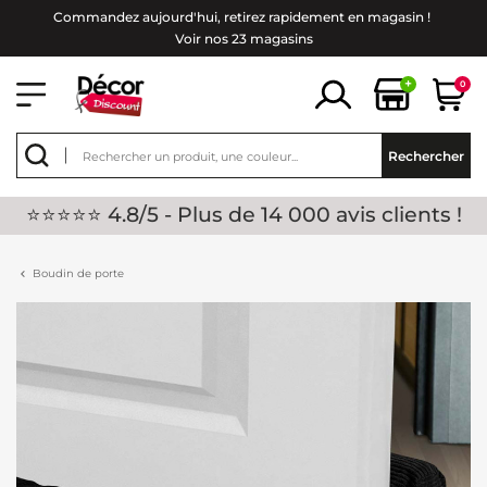
Commandez aujourd'hui, retirez rapidement en magasin !
Voir nos 23 magasins
+
0
Rechercher
⭐⭐⭐⭐⭐ 4.8/5 - Plus de 14 000 avis clients !
Boudin de porte