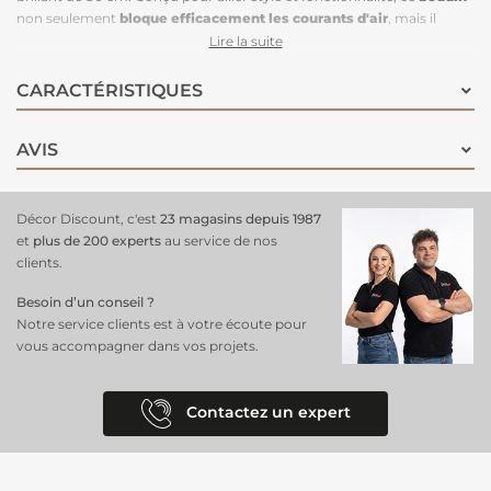
non seulement
bloque efficacement les courants d'air
, mais il
rehausse également l'esthétique de votre espace. Son fini en
velours
Lire la suite
côtelé noir
brillant offre une texture luxueuse qui s'intègre
parfaitement dans des décors modernes et contemporains, tout en
CARACTÉRISTIQUES
ajoutant une
note chic à votre entrée
. Facile à installer, il est idéal
pour améliorer l'isolation de votre maison tout en offrant une solution
AVIS
décorative. Optez pour ce
boudin de porte
économique
!
Décor Discount, c'est
23 magasins depuis 1987
et
plus de 200 experts
au service de nos
clients.
Besoin d’un conseil ?
Notre service clients est à votre écoute pour
vous accompagner dans vos projets.
Contactez un expert