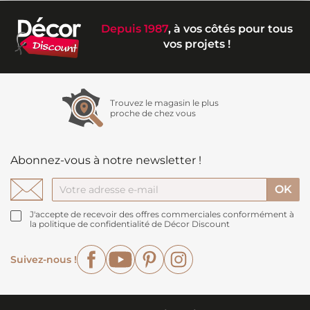
Depuis 1987
, à vos côtés pour tous
vos projets !
Trouvez le magasin le plus
proche de chez vous
Abonnez-vous à notre newsletter !
J'accepte de recevoir des offres commerciales conformément à
la politique de confidentialité de Décor Discount
Facebook
YouTube
Pinterest
Instagram
Suivez-nous !