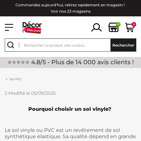
Commandez aujourd'hui, retirez rapidement en magasin !
Voir nos 23 magasins
+
0
Rechercher
⭐⭐⭐⭐⭐ 4.8/5 - Plus de 14 000 avis clients !
Sol PVC
Modifié le 05/09/2025
Pourquoi choisir un sol vinyle?
Le sol vinyle ou PVC est un revêtement de sol
synthétique élastique. Sa qualité dépend en grande