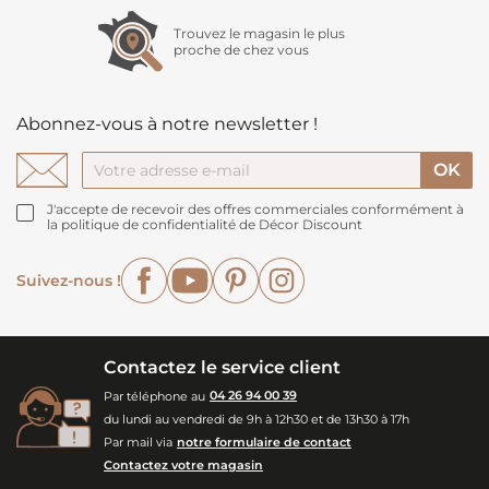
Trouvez le magasin le plus
proche de chez vous
Abonnez-vous à notre newsletter !
J'accepte de recevoir des offres commerciales conformément à
la politique de confidentialité de Décor Discount
Facebook
YouTube
Pinterest
Instagram
Suivez-nous !
Contactez le service client
Par téléphone au
04 26 94 00 39
du lundi au vendredi de 9h à 12h30 et de 13h30 à 17h
Par mail via
notre formulaire de contact
Contactez votre magasin