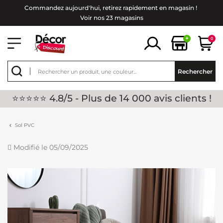
Commandez aujourd'hui, retirez rapidement en magasin !
Voir nos 23 magasins
+
0
Rechercher
⭐⭐⭐⭐⭐ 4.8/5 - Plus de 14 000 avis clients !
Sol PVC
Modifié le 05/09/2025