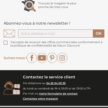
Trouvez le magasin le plus
proche de chez vous
Abonnez-vous à notre newsletter !
J'accepte de recevoir des offres commerciales conformément à
la politique de confidentialité de Décor Discount
Facebook
YouTube
Pinterest
Instagram
Suivez-nous !
Contactez le service client
Par téléphone au
04 26 94 00 39
du lundi au vendredi de 9h à 12h30 et de 13h30 à 17h
Par mail via
notre formulaire de contact
Contactez votre magasin