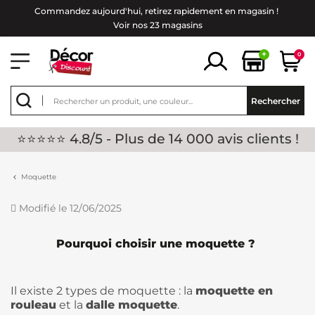
Commandez aujourd'hui, retirez rapidement en magasin !
Voir nos 23 magasins
+
0
Rechercher
⭐⭐⭐⭐⭐ 4.8/5 - Plus de 14 000 avis clients !
Moquette
Modifié le 12/06/2025
Pourquoi choisir une moquette ?
Il existe 2 types de moquette : la
moquette en
rouleau
et la
dalle moquette
.