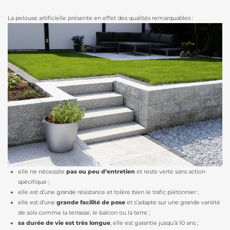
La pelouse artificielle présente en effet des qualités remarquables :
elle ne nécessite
pas ou peu d’entretien
et reste verte sans action
spécifique ;
elle est d’une grande résistance et tolère bien le trafic piétonnier ;
elle est d’une
grande facilité de pose
et s’adapte sur une grande variété
de sols comme la terrasse, le balcon ou la terre ;
sa durée de vie est très longue
, elle est garantie jusqu’à 10 ans ;