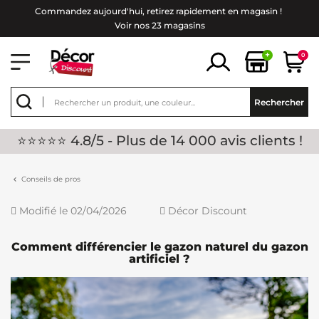
Commandez aujourd'hui, retirez rapidement en magasin !
Voir nos 23 magasins
+
0
Rechercher
⭐⭐⭐⭐⭐ 4.8/5 - Plus de 14 000 avis clients !
Conseils de pros
Modifié le 02/04/2026
Décor Discount
Comment différencier le gazon naturel du gazon
artificiel ?