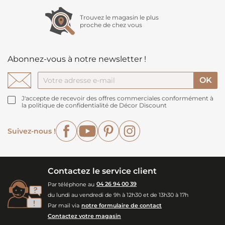
Trouvez le magasin le plus
proche de chez vous
Abonnez-vous à notre newsletter !
J'accepte de recevoir des offres commerciales conformément à
la politique de confidentialité de Décor Discount
Facebook
YouTube
Pinterest
Instagram
Suivez-nous !
Contactez le service client
Par téléphone au
04 26 94 00 39
du lundi au vendredi de 9h à 12h30 et de 13h30 à 17h
Par mail via
notre formulaire de contact
Contactez votre magasin