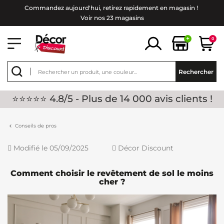
Commandez aujourd'hui, retirez rapidement en magasin !
Voir nos 23 magasins
+
0
Rechercher
⭐⭐⭐⭐⭐ 4.8/5 - Plus de 14 000 avis clients !
Conseils de pros
Modifié le 05/09/2025
Décor Discount
Comment choisir le revêtement de sol le moins
cher ?