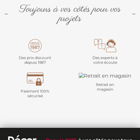
Toujours à vos côtés pour vos
projets
Des prix discount
Des experts à
depuis 1987
votre écoute
Retrait en
magasin
Paiement 100%
sécurisé