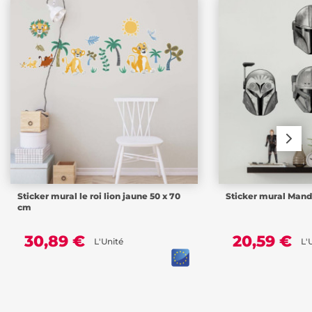
Sticker mural le roi lion jaune 50 x 70
Sticker mural Mand
cm
30,89 €
20,59 €
L'Unité
L'