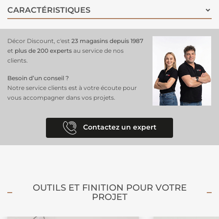
Wars. Pratique et abordable, il
s'intègre parfaitement dans une
CARACTÉRISTIQUES
chambre
, un salon ou un bureau, offrant une
décoration
audacieuse
pour les fans de la saga et ceux qui aspirent à suivre ses pas. Ce
poster
est non seulement un clin d'œil à Ahsoka Tano, mais aussi un
Décor Discount, c'est
23 magasins depuis 1987
symbole de détermination et de force intérieure !
et
plus de 200 experts
au service de nos
clients.
Besoin d’un conseil ?
Notre service clients est à votre écoute pour
vous accompagner dans vos projets.
Contactez un expert
OUTILS ET FINITION POUR VOTRE
PROJET