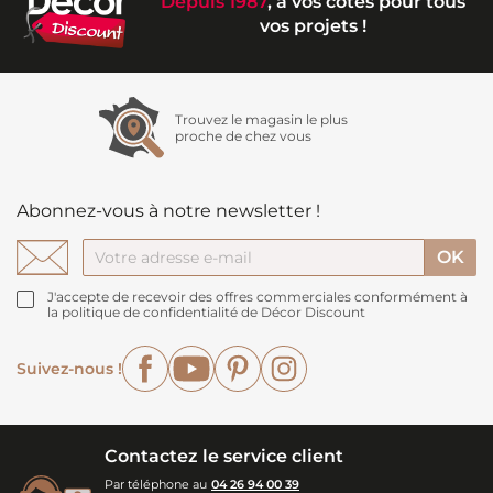
Depuis 1987
, à vos côtés pour tous
vos projets !
Trouvez le magasin le plus
proche de chez vous
Abonnez-vous à notre newsletter !
J'accepte de recevoir des offres commerciales conformément à
la politique de confidentialité de Décor Discount
Facebook
YouTube
Pinterest
Instagram
Suivez-nous !
Contactez le service client
Par téléphone au
04 26 94 00 39