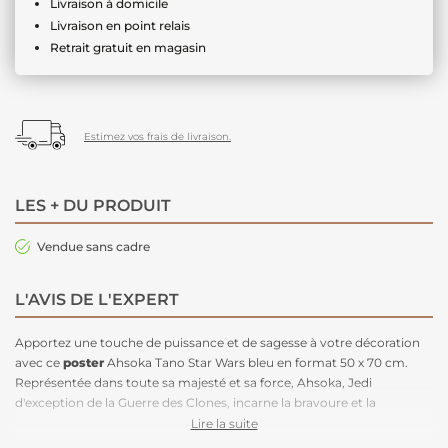
Livraison à domicile
Livraison en point relais
Retrait gratuit en magasin
Estimez vos frais de livraison.
LES + DU PRODUIT
Vendue sans cadre
L'AVIS DE L'EXPERT
Apportez une touche de puissance et de sagesse à votre décoration
avec ce
poster
Ahsoka Tano Star Wars bleu en format 50 x 70 cm.
Représentée dans toute sa majesté et sa force, Ahsoka, Jedi
d'exception de la Guerre des Clones, incarne la bravoure et la
sensibilité à la Force. Ce
tableau mural
est un hommage
Lire la suite
impressionnant à l'une des figures les plus inspirantes de l'univers Star