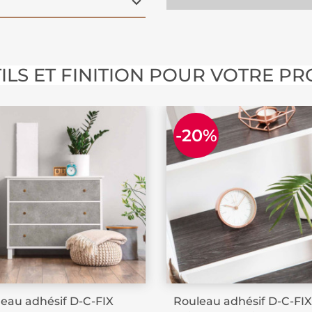
eur admiration pour
ajoutant un style
ILS ET FINITION POUR VOTRE PR
-20%
eau adhésif D-C-FIX
Rouleau adhésif D-C-FIX