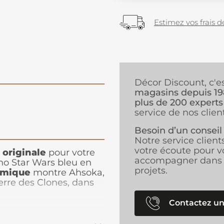
Estimez vos frais de
Décor Discount, c'e
magasins depuis 1
plus de 200 experts
service de nos client
Besoin d’un conseil
Notre service client
votre écoute pour v
 originale
pour votre
accompagner dans 
no Star Wars bleu en
projets.
amique
montre Ahsoka,
erre des Clones, dans
ile à installer et à un
 pour personnaliser une
Contactez un
ant une touche
st
idéal pour les fans