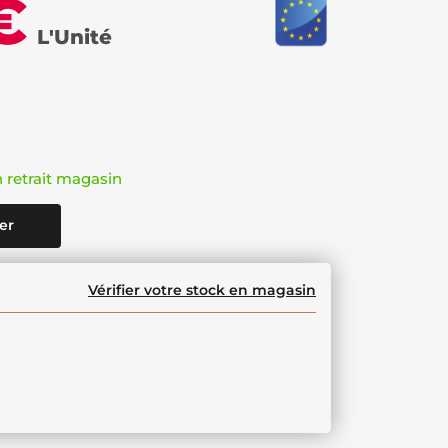
€
L'Unité
n retrait magasin
er
Vérifier votre stock en magasin