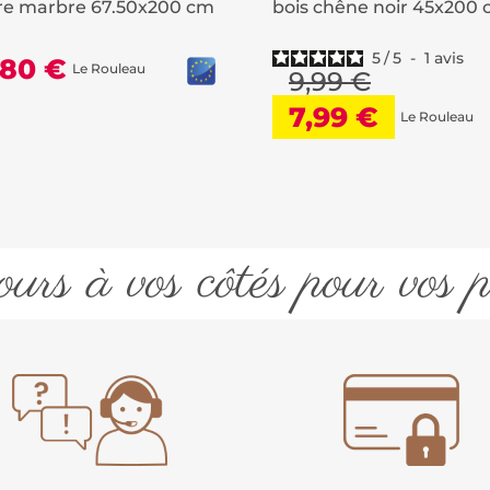
re marbre 67.50x200 cm
bois chêne noir 45x200
5
/
5
-
1
avis
,80 €
Le Rouleau
9,99 €
7,99 €
Le Rouleau
urs à vos côtés pour vos p