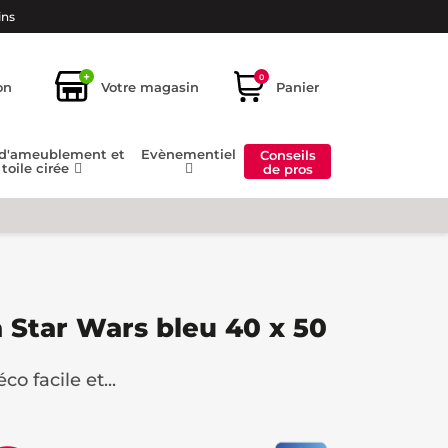
ins
+
0
on
Votre magasin
Panier
 d'ameublement et
Evènementiel
Conseils
toile cirée
de pros
 Star Wars bleu 40 x 50
o facile et...