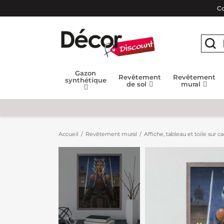
Co
Gazon
Revêtement
Revêtement
synthétique
de sol
mural
Accueil
Revêtement mural
Affiche, tableau et toile sur c