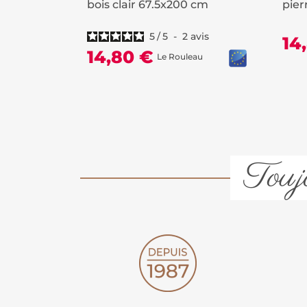
bois clair 67.5x200 cm
pier
5
/
5
-
2
avis
14
14,80 €
Le Rouleau
Toujo