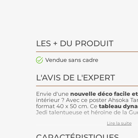
LES + DU PRODUIT
Vendue sans cadre
L'AVIS DE L'EXPERT
Envie d'une
nouvelle
déco facile et
intérieur ? Avec ce poster Ahsoka Ta
format 40 x 50 cm. Ce
tableau dyn
Jedi talentueuse et héroïne de la Gu
toute sa grandeur et sa puissance. Fac
Lire la suite
prix abordable, ce poster est parfait
chambre ou un salon tout en apport
CARACTÉRISTIQUES
d’inspiration à votre
décoration
. Il e