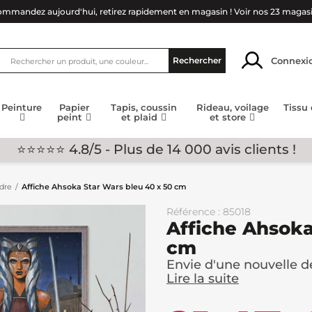
mmandez aujourd'hui, retirez rapidement en magasin !
Voir nos 23 magas
Connexi
Rechercher
Peinture
Papier
Tapis, coussin
Rideau, voilage
Tissu
peint
et plaid
et store
⭐⭐⭐⭐⭐ 4.8/5 - Plus de 14 000 avis clients !
adre
Affiche Ahsoka Star Wars bleu 40 x 50 cm
Référence : 85018
Affiche Ahsoka
cm
Envie d'une nouvelle déc
Lire la suite