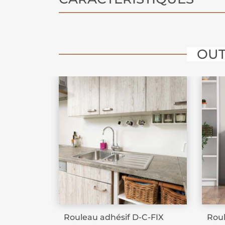
de Star Wars
qui veulent afficher l
Ahsoka Tano sans se ruiner, tout en 
moderne et puissant à leur espace.
OUT
Rouleau adhésif D-C-FIX
Roul