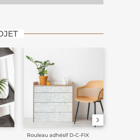
OJET
Rouleau adhésif D-C-FIX
Pack de 