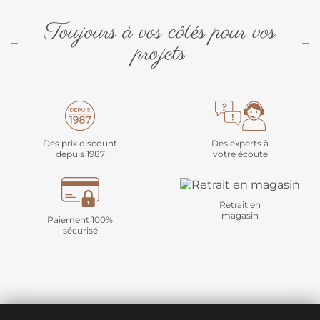
Toujours à vos côtés pour vos
projets
Des prix discount
Des experts à
depuis 1987
votre écoute
Retrait en
magasin
Paiement 100%
sécurisé