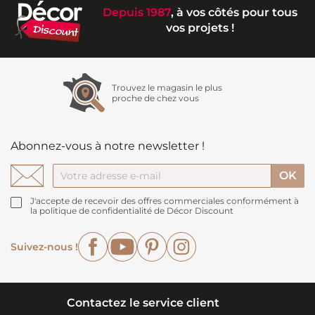
Depuis 1987
, à vos côtés pour tous
vos projets !
Trouvez le magasin le plus
proche de chez vous
Abonnez-vous à notre newsletter !
J'accepte de recevoir des offres commerciales conformément à
la politique de confidentialité de Décor Discount
Facebook
YouTube
Pinterest
Instagram
Suivez-nous !
Contactez le service client