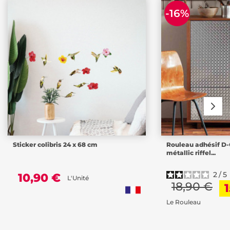
-16%
Sticker colibris 24 x 68 cm
Rouleau adhésif D-
métallic riffel...
2
/
5
10,90 €
L'Unité
18,90 €
Le Rouleau