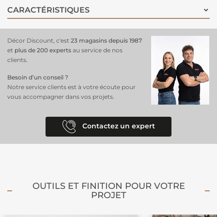
avec des éléments décoratifs comme des coussins graphiques, des
CARACTÉRISTIQUES
rideaux aux couleurs vives ou des accessoires super-héros. Une
déco
parfaite pour les jeunes
fans de Spider-Man qui rêvent d'aventures
et de héros.
Décor Discount, c'est
23 magasins depuis 1987
et
plus de 200 experts
au service de nos
clients.
Besoin d’un conseil ?
Notre service clients est à votre écoute pour
vous accompagner dans vos projets.
Contactez un expert
OUTILS ET FINITION POUR VOTRE
PROJET