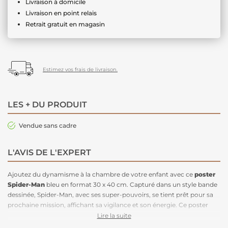
Livraison à domicile
Livraison en point relais
Retrait gratuit en magasin
Estimez vos frais de livraison.
LES + DU PRODUIT
Vendue sans cadre
L'AVIS DE L'EXPERT
Ajoutez du dynamisme à la chambre de votre enfant avec ce
poster
Spider-Man
bleu en format 30 x 40 cm. Capturé dans un style bande
dessinée, Spider-Man, avec ses super-pouvoirs, se tient prêt pour sa
prochaine mission, affichant sa vigilance et son énergie. Ce poster
vibrant et audacieux s'intègre parfaitement dans une déco inspirée de
Lire la suite
l'univers Marvel. Pour une ambiance encore plus cool, combinez-le