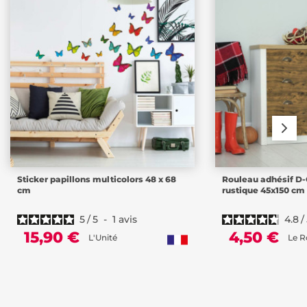
Sticker papillons multicolors 48 x 68
Rouleau adhésif D-
cm
rustique 45x150 cm
5
/
5
-
1
avis
4.8
/
15,90 €
4,50 €
L'Unité
Le R