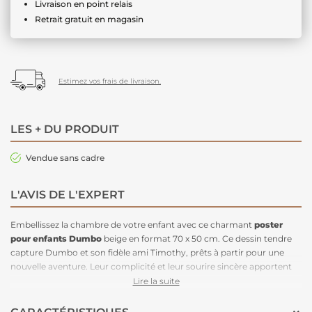
Livraison en point relais
Retrait gratuit en magasin
Estimez vos frais de livraison.
LES + DU PRODUIT
Vendue sans cadre
L'AVIS DE L'EXPERT
Embellissez la chambre de votre enfant avec ce charmant
poster
pour enfants
Dumbo
beige en format 70 x 50 cm. Ce dessin tendre
capture Dumbo et son fidèle ami Timothy, prêts à partir pour une
nouvelle aventure. Leur complicité et leur sourire sincère apportent
une touche de joie et de réconfort à l’espace. Parfait pour les
Lire la suite
chambres de bébé ou d’enfant, ce
tableau mural
crée une
atmosphère douce et accueillante. Disponible en différentes tailles, il