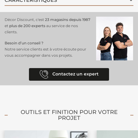
CARACTÉRISTIQUES
s'intègre facilement dans une
décoration sur le thème des animaux
et de l'amitié, apportant un brin de magie et d'aventure. Ajoutez des
éléments doux comme des coussins pastel ou des rideaux légers
Décor Discount, c'est
23 magasins depuis 1987
pour compléter cet univers enchanteur.
et
plus de 200 experts
au service de nos
clients.
Besoin d’un conseil ?
Notre service clients est à votre écoute pour
vous accompagner dans vos projets.
Contactez un expert
OUTILS ET FINITION POUR VOTRE
PROJET