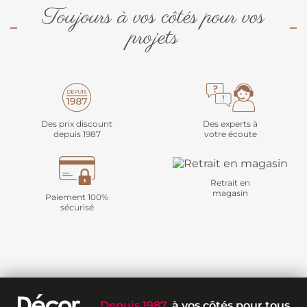
Toujours à vos côtés pour vos
projets
Des prix discount
Des experts à
depuis 1987
votre écoute
Retrait en
magasin
Paiement 100%
sécurisé
Depuis 1987
, à vos côtés pour tous