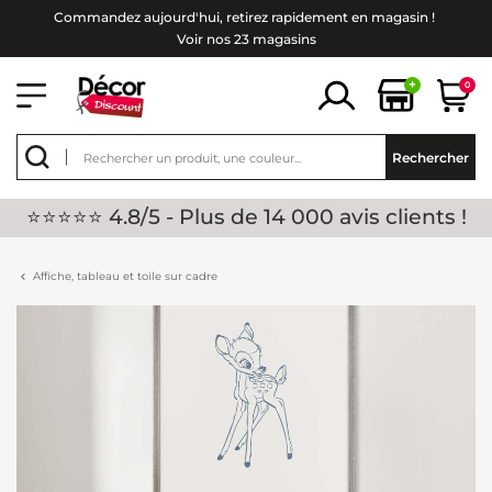
Commandez aujourd'hui, retirez rapidement en magasin !
Voir nos 23 magasins
+
0
Rechercher
⭐⭐⭐⭐⭐ 4.8/5 - Plus de 14 000 avis clients !
Affiche, tableau et toile sur cadre