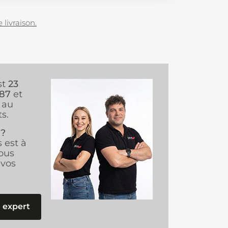
 livraison.
st
23
987
et
au
s.
 ?
s est à
ous
vos
 expert