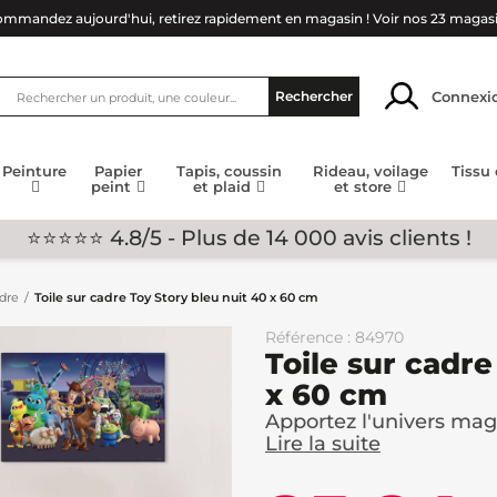
mmandez aujourd'hui, retirez rapidement en magasin !
Voir nos 23 magas
Connexi
Rechercher
Peinture
Papier
Tapis, coussin
Rideau, voilage
Tissu
peint
et plaid
et store
⭐⭐⭐⭐⭐ 4.8/5 - Plus de 14 000 avis clients !
adre
Toile sur cadre Toy Story bleu nuit 40 x 60 cm
Référence : 84970
Toile sur cadre
x 60 cm
Apportez l'univers magi
Lire la suite