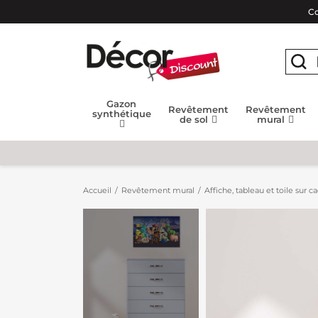
Co
Gazon
Revêtement
Revêtement
synthétique
de sol
mural
Accueil
Revêtement mural
Affiche, tableau et toile sur c