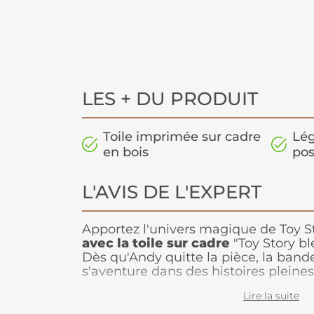
LES + DU PRODUIT
Toile imprimée sur cadre
Lég
en bois
pos
L'AVIS DE L'EXPERT
Apportez l'univers magique de Toy S
avec la toile sur cadre
"Toy Story bl
Dès qu'Andy quitte la pièce, la band
s'aventure dans des histoires pleines
d'amitié. Ce
tableau décoratif
vibran
Lire la suite
l'enthousiasme de ces personnages 
chambres des enfants. Avec ses coul