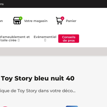
ins
+
0
on
Votre magasin
Panier
 d'ameublement et
Evènementiel
Conseils
toile cirée
de pros
 Toy Story bleu nuit 40
que de Toy Story dans votre déco...