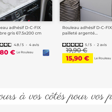
eau adhésif D-C-FIX
Rouleau adhésif D-C-FIX
re gris 67.5x200 cm
pailleté argenté...
4.8
/
5
-
4
avis
5
/
5
-
2
avis
19,90 €
,80 €
Le Rouleau
15,90 €
Le Rouleau
urs à vos côtés pour vos p