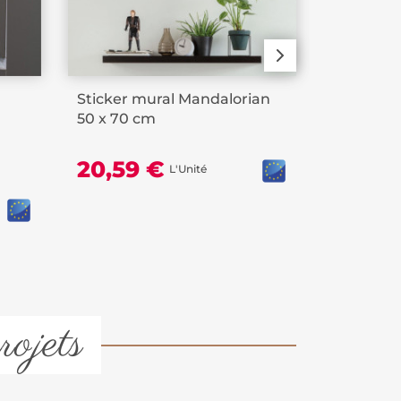
Sticker mural Mandalorian
Rouleau a
50 x 70 cm
blanc ma
20,59 €
L'Unité
9,99 
rojets