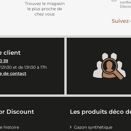
confo
Trouvez le magasin
Disco
le plus proche de
chez vous
Suivez-
 client
0 39
 12h30 et de 13h30 à 17h
e de contact
or Discount
Les produits déco de
e histoire
Gazon synthétique