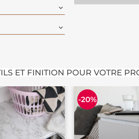
st LA petite pépite du
vront-ils ici ? À vous
ILS ET FINITION POUR VOTRE PR
-20%