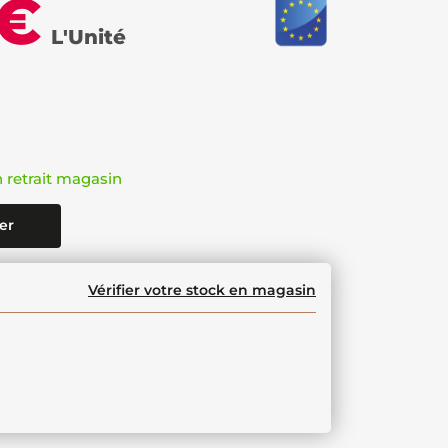
 €
L'Unité
n retrait magasin
er
Vérifier votre stock en magasin