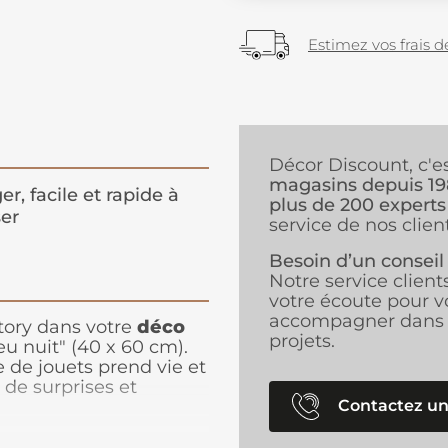
Estimez vos frais de
Décor Discount, c'e
magasins depuis 1
er, facile et rapide à
plus de 200 experts
er
service de nos client
Besoin d’un conseil
Notre service client
votre écoute pour v
accompagner dans 
tory dans votre
déco
projets.
eu nuit" (40 x 60 cm).
e de jouets prend vie et
 de surprises et
Contactez un
t capture l'énergie et
bien-aimés dans les
eurs profondes et son