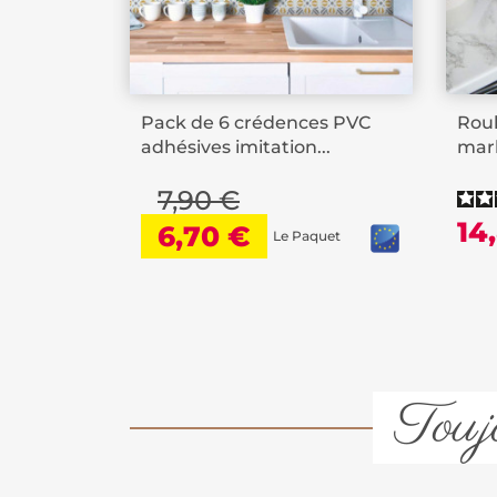
Pack de 6 crédences PVC
Roul
adhésives imitation...
marb
7,90 €
14
6,70 €
Le Paquet
Toujo