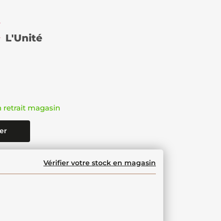
€
L'Unité
n retrait magasin
er
Vérifier votre stock en magasin