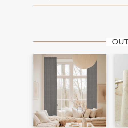
optimale.
Découvrez également notre sélecti
rideaux de porte
pour protéger effi
fenêtres des insectes.
OUT