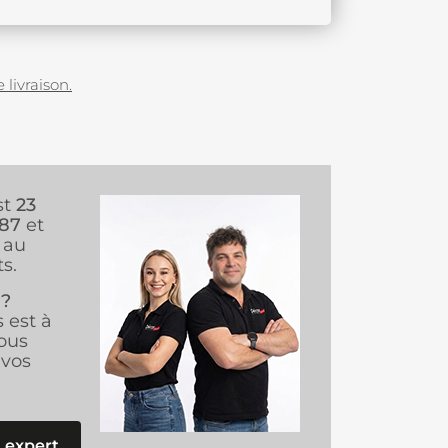
 livraison.
st
23
987
et
au
s.
 ?
s est à
ous
vos
 expert