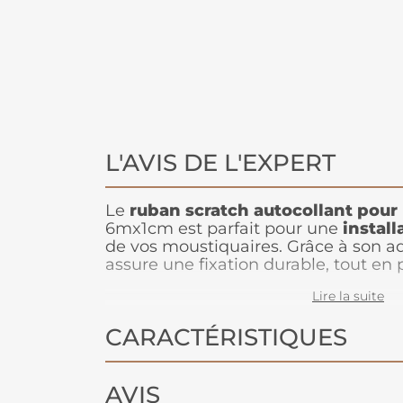
L'AVIS DE L'EXPERT
Le
ruban scratch autocollant
pour
6mx1cm est parfait pour une
install
de vos moustiquaires. Grâce à son adh
assure une fixation durable, tout e
rapide si nécessaire
. Sa longueur d
Lire la suite
suffisamment de matière pour de mul
sa largeur de 1 cm garantit une adh
CARACTÉRISTIQUES
alourdir la moustiquaire. Le ruban sc
discrètement à vos installations, tou
solution pratique et esthétique pour
intérieur des insectes tout en conser
AVIS