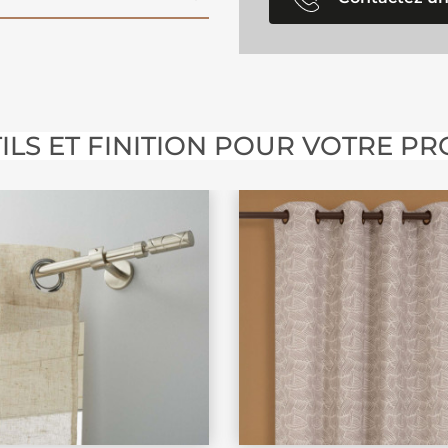
on de
moustiquaires et
cacement vos portes et
ILS ET FINITION POUR VOTRE PR