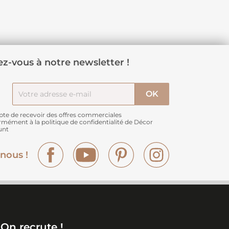
z-vous à notre newsletter !
pte de recevoir des offres commerciales
rmément à
la politique de confidentialité de Décor
unt
Facebook
YouTube
Pinterest
Instagram
nous !
On recrute !