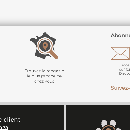
Abonne
J'acce
confo
Trouvez le magasin
Disco
le plus proche de
chez vous
Suivez-
 client
0 39