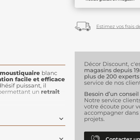
Estimez vos frais de
Décor Discount, c'e
magasins depuis 1
 moustiquaire
blanc
plus de 200 experts
ation facile et efficace
service de nos client
ésif puissant, il
n permettant un
retrait
Besoin d’un conseil
e 6 mètres vous offre
Notre service client
tiples applications, et
votre écoute pour v
ésion optimale sans
accompagner dans 
ratch blanc s’intègre
projets.
t en offrant une
 protéger votre
vant une ventilation
Contactez un