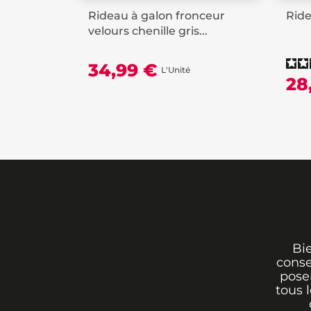
Rideau à galon fronceur
Ride
velours chenille gris...
34,99 €
L'Unité
28
Bi
conse
poser
tous 