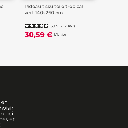
mé
Rideau tissu toile tropical
Rideau œi
vert 140x260 cm
motifs év
5
/
5
-
2
avis
30,59 €
39,99
L'Unité
 en
oisir,
nt ici
tes et
!