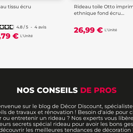
au tissu écru
Rideau toile Otto impri
ethnique fond écru...
4.8
/
5
-
4
avis
26,99 €
L'Unité
,79 €
L'Unité
NOS CONSEILS
DE PROS
envenue sur le blog de Décor Discount, spécialiste
ils de travaux et rénovation ! Besoin d'aide pour ch
 ou entretenir un rideau ? Nos experts vous libère
leurs secrets spécial rideau pour avoir les bons ges
découvrir les meilleures tendances de décoration 