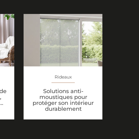
Rideaux
Solutions anti-
 de
moustiques pour
,
protéger son intérieur
…
durablement