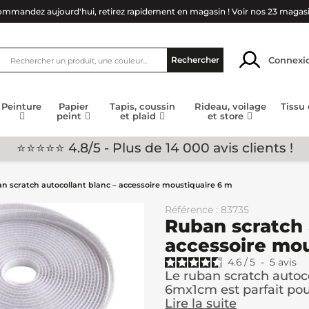
mmandez aujourd'hui, retirez rapidement en magasin !
Voir nos 23 magas
Connexi
Rechercher
Peinture
Papier
Tapis, coussin
Rideau, voilage
Tissu
peint
et plaid
et store
⭐⭐⭐⭐⭐ 4.8/5 - Plus de 14 000 avis clients !
n scratch autocollant blanc – accessoire moustiquaire 6 m
Référence : 83735
Ruban scratch 
accessoire mou
4.6
/
5
-
5
avis
Le ruban scratch autoc
6mx1cm est parfait pour
Lire la suite