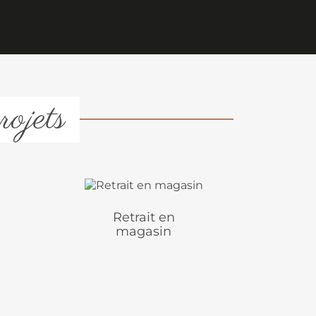
rojets
Retrait en
magasin