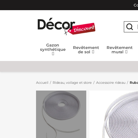
Co
Gazon
Revêtement
Revêtement
synthétique
de sol
mural
Accueil
Rideau, voilage et store
Accessoire rideau
Ruba