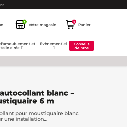
ins
+
0
on
Votre magasin
Panier
 d'ameublement et
Evènementiel
Conseils
toile cirée
de pros
autocollant blanc –
stiquaire 6 m
ollant pour moustiquaire blanc
 une installation...